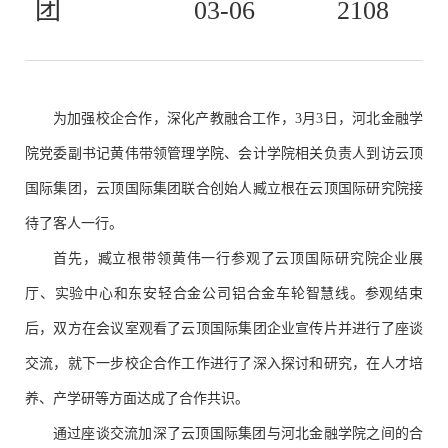
团
03-06
2108
为加强校企合作，深化产教融合工作，3月3日，河北金融学
院党委副书记黄伟带领管理学院、会计学院相关负责人到访云顶
国际集团，云顶国际集团联合创始人臧立根在云顶国际研究院接
待了客人一行。
首先，臧立根带领黄伟一行参观了云顶国际研究院企业展
厅、实验中心和东安轻合金公司铝合金车轮智慧线。参观结束
后，双方在会议室观看了云顶国际集团企业宣传片并进行了座谈
交流，就下一步校企合作工作进行了深入探讨和研究，在人才培
养、产学研等方面达成了合作共识。
通过座谈交流加深了云顶国际集团与河北金融学院之间的合