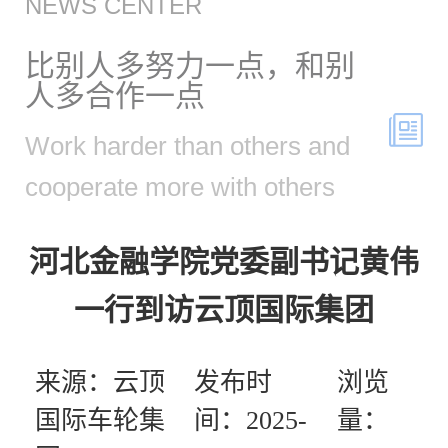
NEWS CENTER
比别人多努力一点，和别
人多合作一点
Work harder than others and
cooperate more with others
河北金融学院党委副书记黄伟
一行到访云顶国际集团
来源：云顶
发布时
浏览
国际车轮集
间：2025-
量：