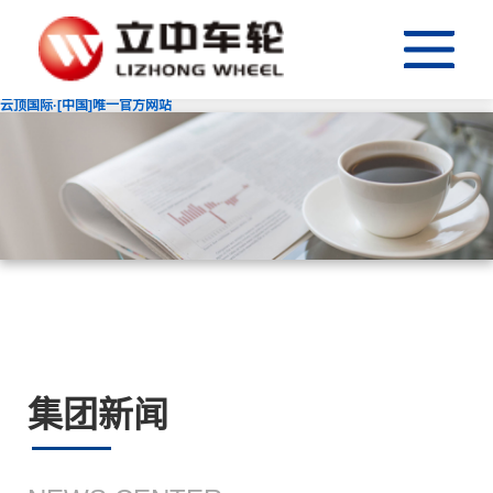
云顶国际·[中国]唯一官方网站
集团新闻